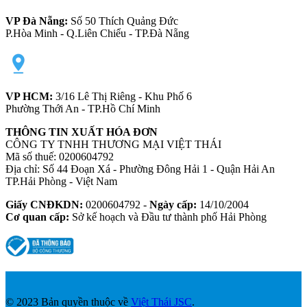
VP Đà Nẵng:
Số 50 Thích Quảng Đức
P.Hòa Minh - Q.Liên Chiểu - TP.Đà Nẵng
VP HCM:
3/16 Lê Thị Riêng - Khu Phố 6
Phường Thới An - TP.Hồ Chí Minh
THÔNG TIN XUẤT HÓA ĐƠN
CÔNG TY TNHH THƯƠNG MẠI VIỆT THÁI
Mã số thuế: 0200604792
Địa chỉ: Số 44 Đoạn Xá - Phường Đông Hải 1 - Quận Hải An
TP.Hải Phòng - Việt Nam
Giấy CNĐKDN:
0200604792 -
Ngày cấp:
14/10/2004
Cơ quan cấp:
Sở kế hoạch và Đầu tư thành phố Hải Phòng
© 2023 Bản quyền thuộc về
Việt Thái JSC
.