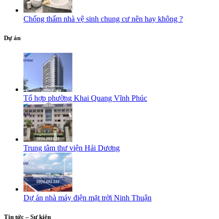
Chống thấm nhà vệ sinh chung cư nên hay không ?
Dự án
Tổ hợp phường Khai Quang Vĩnh Phúc
Trung tâm thư viện Hải Dương
Dự án nhà máy điện mặt trời Ninh Thuận
Tin tức – Sự kiện