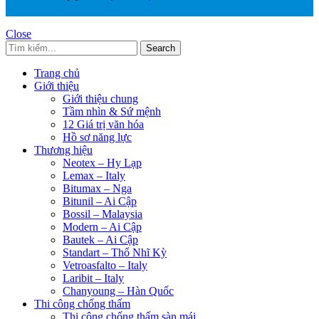
Close
Search
Trang chủ
Giới thiệu
Giới thiệu chung
Tầm nhìn & Sứ mệnh
12 Giá trị văn hóa
Hồ sơ năng lực
Thương hiệu
Neotex – Hy Lạp
Lemax – Italy
Bitumax – Nga
Bitunil – Ai Cập
Bossil – Malaysia
Modern – Ai Cập
Bautek – Ai Cập
Standart – Thổ Nhĩ Kỳ
Vetroasfalto – Italy
Laribit – Italy
Chanyoung – Hàn Quốc
Thi công chống thấm
Thi công chống thấm sàn mái