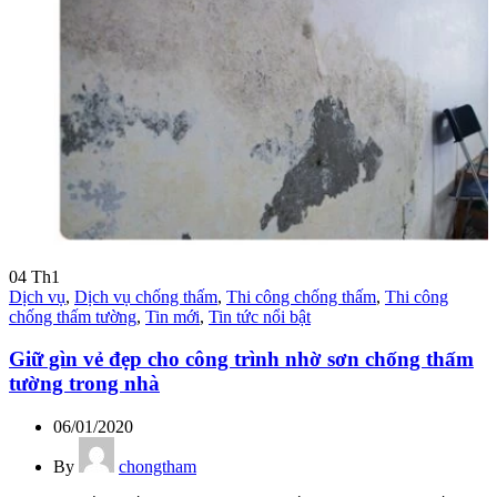
04
Th1
Dịch vụ
,
Dịch vụ chống thấm
,
Thi công chống thấm
,
Thi công
chống thấm tường
,
Tin mới
,
Tin tức nổi bật
Giữ gìn vẻ đẹp cho công trình nhờ sơn chống thấm
tường trong nhà
06/01/2020
By
chongtham